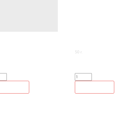
ЗМА
АДЖИКА
50 г.
60
р.
В КОРЗИНУ
В КОРЗИНУ