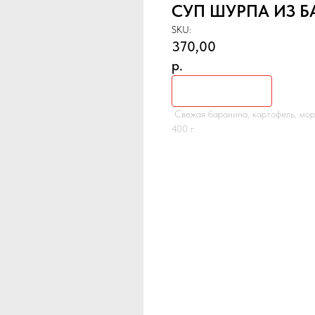
СУП ШУРПА ИЗ 
SKU:
370,00
р.
В КОРЗИНУ
Свежая баранина, картофель, морко
400 г