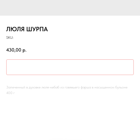
ЛЮЛЯ ШУРПА
SKU:
430,00
р.
В КОРЗИНУ
Запеченный в духовке люля-кебаб из говяжьего фарша в насыщенном бульоне
400 г
СМОТРИТЕ ТАКЖЕ