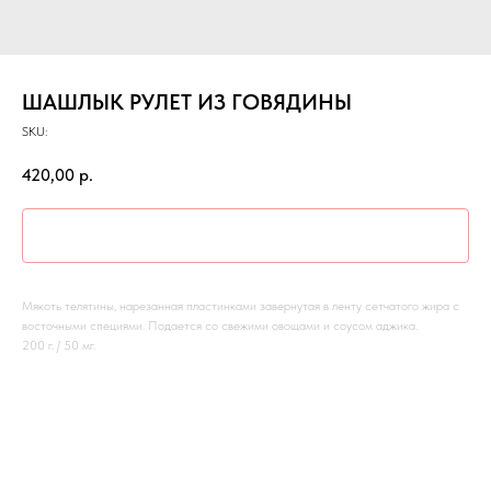
ШАШЛЫК РУЛЕТ ИЗ ГОВЯДИНЫ
SKU:
420,00
р.
В КОРЗИНУ
Мякоть телятины, нарезанная пластинками завернутая в ленту сетчатого жира с
восточными специями. Подается со свежими овощами и соусом аджика.
200 г. / 50 мг.
СМОТРИТЕ ТАКЖЕ