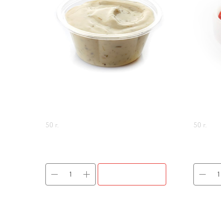
ТАР-ТАР
АДЖ
50 г.
50 г.
60
р.
60
р.
В КОРЗИНУ