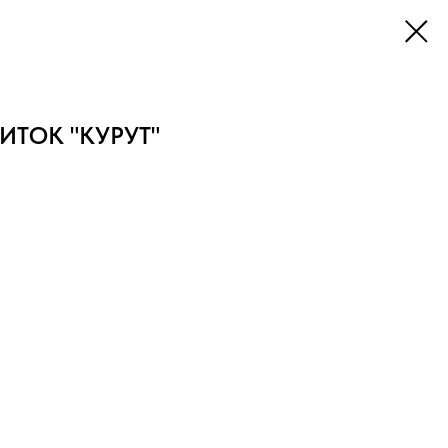
ТОК "КУРУТ"