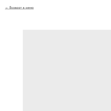
Возврат в меню